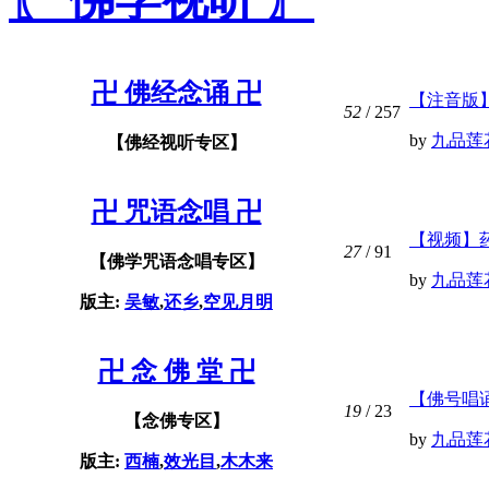
卍 佛经念诵 卍
【注音版
52
/ 257
by
九品莲
【佛经视听专区】
卍 咒语念唱 卍
【视频】
27
/ 91
【佛学咒语念唱专区】
by
九品莲
版主:
吴敏
,
还乡
,
空见月明
卍 念 佛 堂 卍
【佛号唱
19
/ 23
【念佛专区】
by
九品莲
版主:
西楠
,
效光目
,
木木来