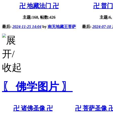
卍 地藏法门 卍
卍 普门
主题:168, 帖数:426
主题:6,
最后:
2024-11-25 14:04
by
南无地藏王菩萨
最后:
2024-07-10 
〖 佛学图片 〗
卍 诸佛圣像 卍
卍 菩萨圣像 