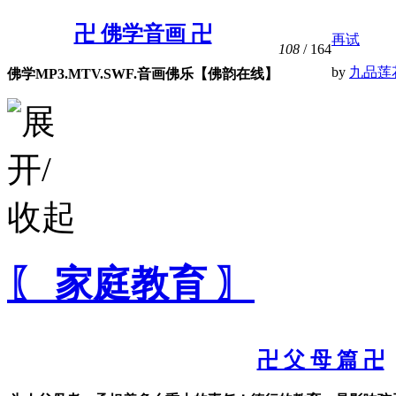
卍 佛学音画 卍
再试
108
/ 164
by
九品莲
佛学MP3.MTV.SWF.音画佛乐【佛韵在线】
〖 家庭教育 〗
卍 父 母 篇 卍