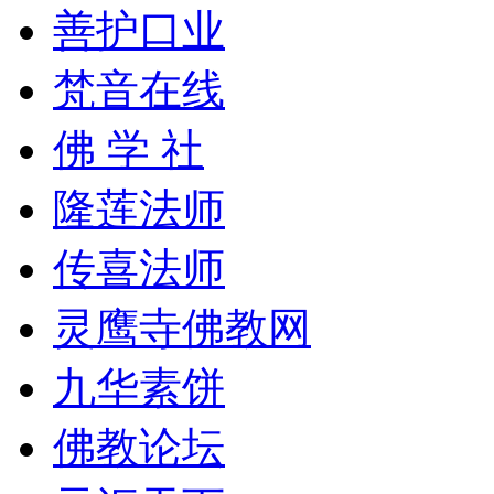
善护口业
梵音在线
佛 学 社
隆莲法师
传喜法师
灵鹰寺佛教网
九华素饼
佛教论坛