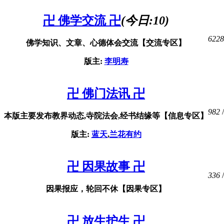
卍 佛学交流 卍
(今日:
10
)
6228
佛学知识、文章、心德体会交流【交流专区】
版主:
李明寿
卍 佛门法讯 卍
982
/
本版主要发布教界动态,寺院法会,经书结缘等【信息专区】
版主:
蓝天
,
兰花有约
卍 因果故事 卍
336
/
因果报应，轮回不休【因果专区】
卍 放生护生 卍