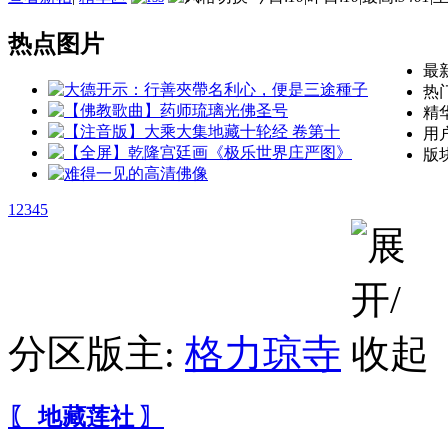
热点图片
最
热
精
用
版
1
2
3
4
5
分区版主:
格力琼寺
〖 地藏莲社 〗