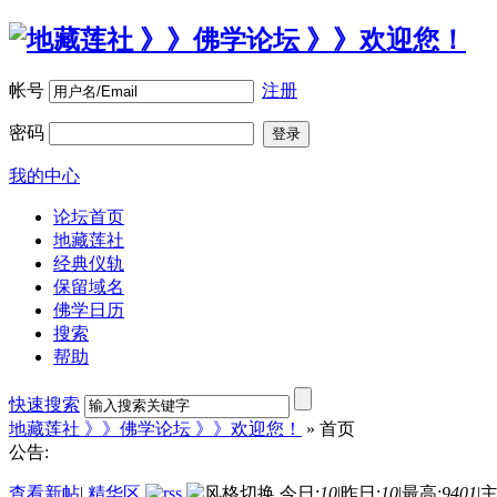
帐号
注册
密码
登录
我的中心
论坛首页
地藏莲社
经典仪轨
保留域名
佛学日历
搜索
帮助
快速搜索
地藏莲社 》》佛学论坛 》》欢迎您！
» 首页
公告:
查看新帖
|
精华区
今日:
10
|
昨日:
10
|
最高:
9401
|
主