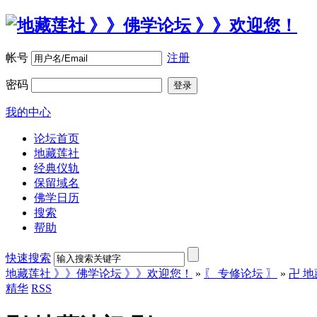
帐号
注册
密码
登录
我的中心
论坛首页
地藏莲社
经典仪轨
保留域名
佛学日历
搜索
帮助
快速搜索
地藏莲社 》》佛学论坛 》》欢迎您！
»
〖 专修论坛 〗
»
卍 地
精华
RSS