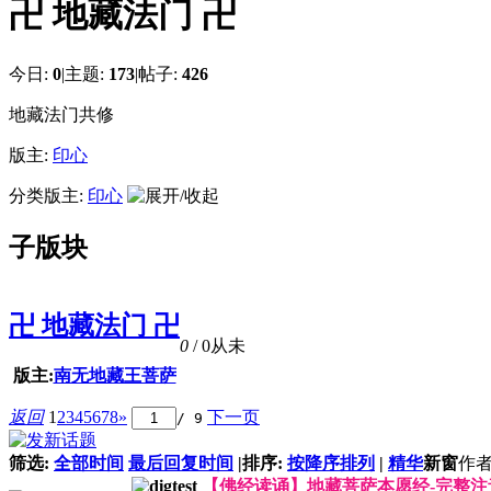
卍 地藏法门 卍
今日:
0
|
主题:
173
|
帖子:
426
地藏法门共修
版主:
印心
分类版主:
印心
子版块
卍 地藏法门 卍
0
/ 0
从未
版主:
南无地藏王菩萨
返回
1
2
3
4
5
6
7
8
»
下一页
/ 9
筛选:
全部时间
最后回复时间
|
排序:
按降序排列
|
精华
新窗
作
【佛经读诵】地藏菩萨本愿经-完整注