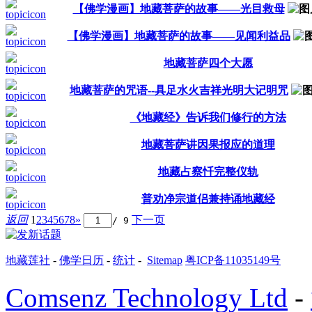
【佛学漫画】地藏菩萨的故事——光目救母
【佛学漫画】地藏菩萨的故事——见闻利益品
地藏菩萨四个大愿
地藏菩萨的咒语--具足水火吉祥光明大记明咒
《地藏经》告诉我们修行的方法
地藏菩萨讲因果报应的道理
地藏占察忏完整仪轨
普劝净宗道侣兼持诵地藏经
返回
1
2
3
4
5
6
7
8
»
下一页
/ 9
地藏莲社
-
佛学日历
-
统计
-
Sitemap
粤ICP备11035149号
Comsenz Technology Ltd
-