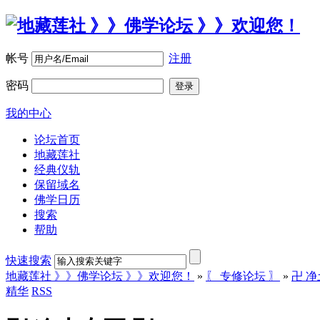
帐号
注册
密码
登录
我的中心
论坛首页
地藏莲社
经典仪轨
保留域名
佛学日历
搜索
帮助
快速搜索
地藏莲社 》》佛学论坛 》》欢迎您！
»
〖 专修论坛 〗
»
卍 净
精华
RSS