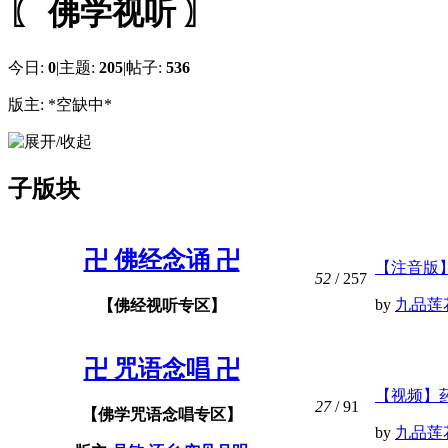
〖 佛学视听 〗
今日:
0
|
主题:
205
|
帖子:
536
版主:
*空缺中*
子版块
卍 佛经念诵 卍
【注音版
52
/ 257
by
九品莲
【佛经视听专区】
卍 咒语念唱 卍
【视频】
27
/ 91
【佛学咒语念唱专区】
by
九品莲