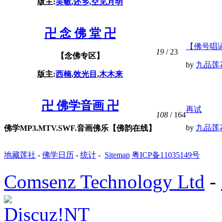
版主:
吴敏
,
还乡
,
空见月明
卍 念 佛 堂 卍
【佛号唱
19
/ 23
【念佛专区】
by
九品莲
版主:
西楠
,
效光目
,
木木来
卍 佛学音画 卍
再试
108
/ 164
by
九品莲
佛学MP3.MTV.SWF.音画佛乐【佛韵在线】
地藏莲社
-
佛学日历
-
统计
-
Sitemap
粤ICP备11035149号
Comsenz Technology Ltd
-